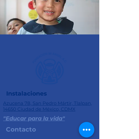
Instalaciones
Azucena 78, San Pedro Mártir, Tlalpan,
14650 Ciudad de México, CDMX
"Educar para la vida"
Contacto